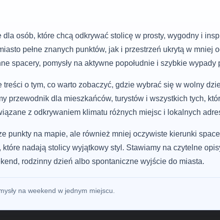
 dla osób, które chcą odkrywać stolicę w prosty, wygodny i i
iasto pełne znanych punktów, jak i przestrzeń ukrytą w mniej 
inne spacery, pomysły na aktywne popołudnie i szybkie wypady 
reści o tym, co warto zobaczyć, gdzie wybrać się w wolny dzień
y przewodnik dla mieszkańców, turystów i wszystkich tych, kt
wiązane z odkrywaniem klimatu różnych miejsc i lokalnych adre
sze punkty na mapie, ale również mniej oczywiste kierunki space
, które nadają stolicy wyjątkowy styl. Stawiamy na czytelne opis
nd, rodzinny dzień albo spontaniczne wyjście do miasta.
pomysły na weekend w jednym miejscu.